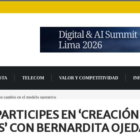
STA
TELECOM
VALOR Y COMPETITIVIDAD
IN
 en el modelo operativo
Los ingresos por semiconductores aumentarán más de un 9
ARTICIPES EN ‘CREACIÓN
S’ CON BERNARDITA OJED