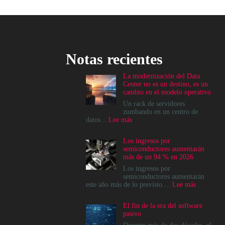
Notas recientes
La modernización del Data
Center no es un destino, es un
cambio en el modelo operativo
Un rack de servidores
zumbando en un centro de
:
datos...
Lee más
La
modernización
Los ingresos por
del
semiconductores aumentarán
Data
más de un 94 % en 2026
Center
no
Los ingresos por
es
semiconductores aumentarán
un
:
este año más de lo previsto....
Lee más
destino,
Los
es
ingresos
El fin de la era del software
un
por
pasivo
cambio
semicondu
en
aumentará