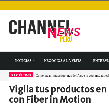
NOTICIAS
NEGOCIOS A LA VISTA
ENTREVI
Cómo crear infraestructuras de IA que la comunidad rea
LO ÚLTIMO
Vigila tus productos en 
Home
Empresa
Vigila tus productos…
con Fiber in Motion