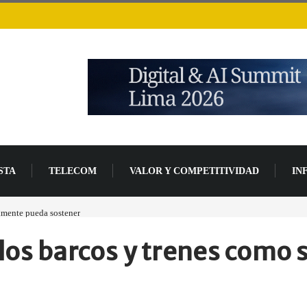
STA
TELECOM
VALOR Y COMPETITIVIDAD
IN
lmente pueda sostener
Las tarjetas gráficas RDNA 5 ya están en fase avanzada de des
los barcos y trenes como s