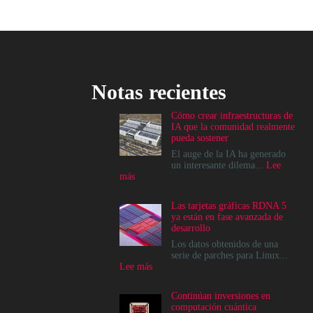
Notas recientes
Cómo crear infraestructuras de
IA que la comunidad realmente
pueda sostener
El auge de la IA ha generado
un interesante dilema...
Lee
:
más
Cómo
crear
Las tarjetas gráficas RDNA 5
infraestructuras
ya están en fase avanzada de
de
desarrollo
IA
que
Los datos obtenidos de una
la
serie de parches para Linux...
comunidad
:
Lee más
realmente
Las
pueda
tarjetas
Continúan inversiones en
sostener
gráficas
computación cuántica
RDNA