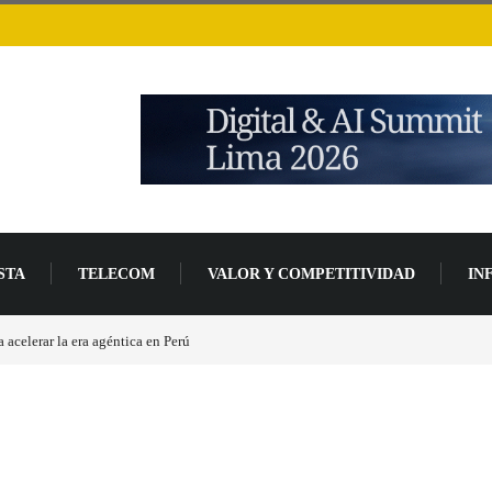
STA
TELECOM
VALOR Y COMPETITIVIDAD
IN
acelerar la era agéntica en Perú
Las causas del impulso al alza en el precio de las p