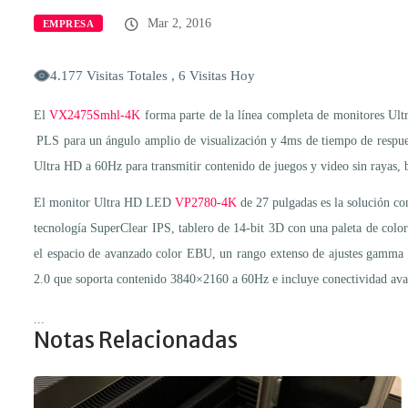
Mar 2, 2016
EMPRESA
4.177 Visitas Totales , 6 Visitas Hoy
El
VX2475Smhl-4K
forma parte de la línea completa de monitores Ult
PLS para un ángulo amplio de visualización y 4ms de tiempo de respue
Ultra HD a 60Hz para transmitir contenido de juegos y video sin rayas,
El monitor Ultra HD LED
VP2780-4K
de 27 pulgadas es la solución con
tecnología SuperClear IPS, tablero de 14-bit 3D con una paleta de colo
el espacio de avanzado color EBU, un rango extenso de ajustes gamma y
2.0 que soporta contenido 3840×2160 a 60Hz e incluye conectividad av
...
Notas Relacionadas