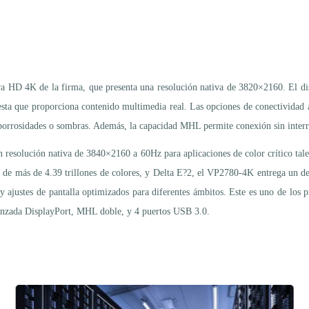
ra HD 4K de la firma, que presenta una resolución nativa de 3820×2160. El dis
sta que proporciona contenido multimedia real. Las opciones de conectividad
 borrosidades o sombras. Además, la capacidad MHL permite conexión sin interr
 resolución nativa de 3840×2160 a 60Hz para aplicaciones de color crítico tale
r de más de 4.39 trillones de colores, y Delta E?2, el VP2780-4K entrega un d
 ajustes de pantalla optimizados para diferentes ámbitos. Este es uno de lo
anzada DisplayPort, MHL doble, y 4 puertos USB 3.0.