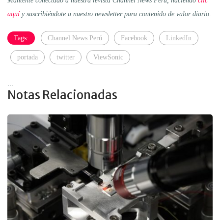
Mantente conectado a nuestra revista Channel News Perú, haciendo
clic
aquí
y suscribiéndote a nuestro newsletter para contenido de valor diario
.
Tags:
Channel News Perú
Facebook
LinkedIn
portada
twitter
ViewSonic
...
Notas Relacionadas