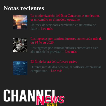
Notas recientes
La modernización del Data Center no es un destino,
es un cambio en el modelo operativo
Un rack de servidores zumbando en un centro de
:
datos...
Lee más
La
modernización
Los ingresos por semiconductores aumentarán más de
del
un 94 % en 2026
Data
Center
Los ingresos por semiconductores aumentarán este
no
:
año más de lo previsto....
Lee más
es
Los
un
ingresos
El fin de la era del software pasivo
destino,
por
es
semiconductores
Durante más de dos décadas, el software empresarial
un
aumentarán
:
cumplió una...
Lee más
cambio
más
El
en
de
fin
el
un
de
modelo
94
la
operativo
%
era
en
del
2026
software
pasivo