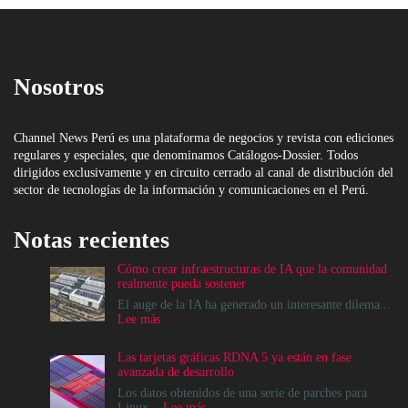
Nosotros
Channel News Perú es una plataforma de negocios y revista con ediciones
regulares y especiales, que denominamos Catálogos-Dossier. Todos
dirigidos exclusivamente y en circuito cerrado al canal de distribución del
sector de tecnologías de la información y comunicaciones en el Perú.
Notas recientes
Cómo crear infraestructuras de IA que la comunidad
realmente pueda sostener
El auge de la IA ha generado un interesante dilema...
:
Lee más
Cómo
crear
Las tarjetas gráficas RDNA 5 ya están en fase
infraestructuras
avanzada de desarrollo
de
IA
Los datos obtenidos de una serie de parches para
que
:
Linux...
Lee más