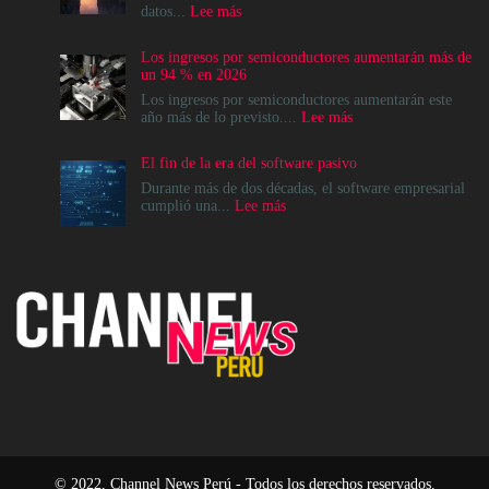
:
datos...
Lee más
La
modernización
Los ingresos por semiconductores aumentarán más de
del
un 94 % en 2026
Data
Center
Los ingresos por semiconductores aumentarán este
no
:
año más de lo previsto....
Lee más
es
Los
un
ingresos
El fin de la era del software pasivo
destino,
por
es
semiconductores
Durante más de dos décadas, el software empresarial
un
aumentarán
:
cumplió una...
Lee más
cambio
más
El
en
de
fin
el
un
de
modelo
94
la
operativo
%
era
en
del
2026
software
pasivo
© 2022, Channel News Perú - Todos los derechos reservados.