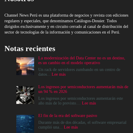
Channel News Perú es una plataforma de negocios y revista con ediciones
regulares y especiales, que denominamos Catálogos-Dossier. Todos
dirigidos exclusivamente y en circuito cerrado al canal de distribución del
sector de tecnologías de la información y comunicaciones en el Perú.
Notas recientes
La modernización del Data Center no es un destino,
es un cambio en el modelo operativo
Un rack de servidores zumbando en un centro de
:
datos...
Lee más
La
modernización
Los ingresos por semiconductores aumentarán más de
del
un 94 % en 2026
Data
Center
Los ingresos por semiconductores aumentarán este
no
:
año más de lo previsto....
Lee más
es
Los
un
ingresos
El fin de la era del software pasivo
destino,
por
es
semiconductores
Durante más de dos décadas, el software empresarial
un
aumentarán
:
cumplió una...
Lee más
cambio
más
El