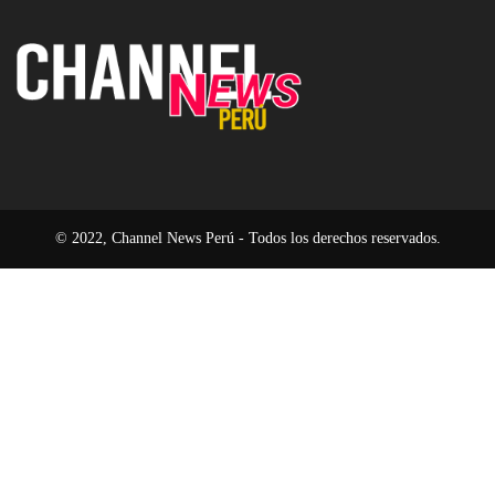
el
un
de
modelo
94
la
operativo
%
era
en
del
2026
software
pasivo
© 2022, Channel News Perú - Todos los derechos reservados.