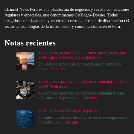
Channel News Perú es una plataforma de negocios y revista con ediciones
regulares y especiales, que denominamos Catálogos-Dossier. Todos
dirigidos exclusivamente y en circuito cerrado al canal de distribución del
sector de tecnologías de la información y comunicaciones en el Perú.
Notas recientes
La modernización del Data Center no es un destino,
es un cambio en el modelo operativo
Un rack de servidores zumbando en un centro de
:
datos...
Lee más
La
modernización
Los ingresos por semiconductores aumentarán más de
del
un 94 % en 2026
Data
Center
Los ingresos por semiconductores aumentarán este
no
:
año más de lo previsto....
Lee más
es
Los
un
ingresos
El fin de la era del software pasivo
destino,
por
es
semiconductores
Durante más de dos décadas, el software empresarial
un
aumentarán
:
cumplió una...
Lee más
cambio
más
El
en
de
fin