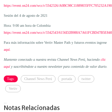
https://event.on24.com/wcc/r/3342326/A0BC98C11889835FFC705232A19
Sesión del 4 de agosto de 2021
Hora: 9:00 am hora de Colombia
https://event.on24.com/wcc/r/3342543/6156D2B988A7A61FCBD47B5E84
Para más información sobre Vertiv Master Path y futuros eventos ingrese
aquí.
Mantente conectado a nuestra revista Channel News Perú, haciendo
clic
aquí
y suscribiéndote a nuestro newsletter para contenido de valor diario.
Tags:
Channel News Perú
portada
twitter
Vertiv
...
Notas Relacionadas