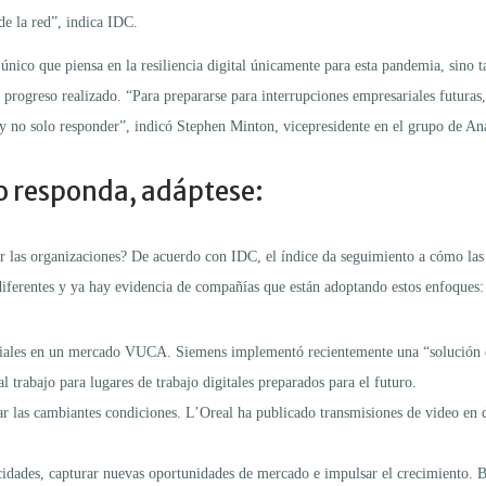
de la red”, indica IDC.
único que piensa en la resiliencia digital únicamente para esta pandemia, sino 
l progreso realizado. “Para prepararse para interrupciones empresariales futuras
y no solo responder”, indicó Stephen Minton, vicepresidente en el grupo de Aná
o responda, adáptese:
optar las organizaciones? De acuerdo con IDC, el índice da seguimiento a cómo la
 diferentes y ya hay evidencia de compañías que están adoptando estos enfoques:
ales en un mercado VUCA. Siemens implementó recientemente una “solución de e
l trabajo para lugares de trabajo digitales preparados para el futuro.
las cambiantes condiciones. L’Oreal ha publicado transmisiones de video en di
acidades, capturar nuevas oportunidades de mercado e impulsar el crecimiento. 