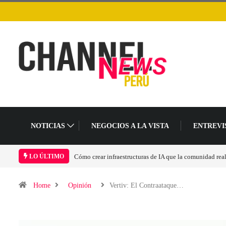
NOTICIAS
NEGOCIOS A LA VISTA
ENTREVI
ad realmente pueda sostener
Las tarjetas gráficas RDNA 5 ya están en fase avanzada 
LO ÚLTIMO
Home
Opinión
Vertiv: El Contraataque…