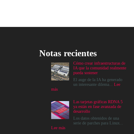
Notas recientes
Cómo crear infraestructuras de
IA que la comunidad realmente
pueda sostener
El auge de la IA ha generado
un interesante dilema...
Lee
:
más
Cómo
crear
Las tarjetas gráficas RDNA 5
infraestructuras
ya están en fase avanzada de
de
desarrollo
IA
que
Los datos obtenidos de una
la
serie de parches para Linux...
comunidad
:
Lee más
realmente
Las