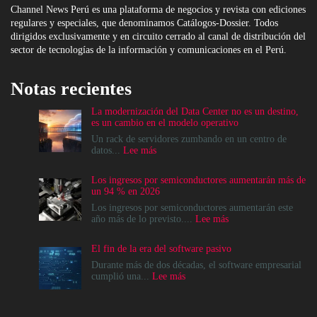
Channel News Perú es una plataforma de negocios y revista con ediciones
regulares y especiales, que denominamos Catálogos-Dossier. Todos
dirigidos exclusivamente y en circuito cerrado al canal de distribución del
sector de tecnologías de la información y comunicaciones en el Perú.
Notas recientes
La modernización del Data Center no es un destino,
es un cambio en el modelo operativo
Un rack de servidores zumbando en un centro de
:
datos...
Lee más
La
modernización
Los ingresos por semiconductores aumentarán más de
del
un 94 % en 2026
Data
Center
Los ingresos por semiconductores aumentarán este
no
:
año más de lo previsto....
Lee más
es
Los
un
ingresos
El fin de la era del software pasivo
destino,
por
es
semiconductores
Durante más de dos décadas, el software empresarial
un
aumentarán
:
cumplió una...
Lee más
cambio
más
El
en
de
fin
el
un
de