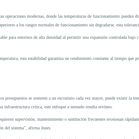
de las operaciones modernas, donde las temperaturas de funcionamiento pueden dis
periores a los rangos normales de funcionamiento sin degradarse, esta tolerancia
ble para entornos de alta densidad al permitir una expansión controlada bajo c
emperatura, esta estabilidad garantiza un rendimiento constante al tiempo que pre
los presupuestos se someten a un escrutinio cada vez mayor, puede existir la ten
una infraestructura crítica, este enfoque a menudo resulta erróneo.
 requieren supervisión, mantenimiento o sustitución frecuentes erosionan rápidam
ón del sistema”, afirma Jones.