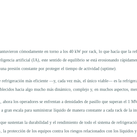
mantuvieron cómodamente en torno a los 40 kW por rack, lo que hacía que la refr
eligencia artificial (IA), este sentido de equilibrio se está erosionando rápida
 una presión constante por proteger el tiempo de actividad (uptime).
 refrigeración más eficiente —y, cada vez más, el único viable— es la refrigerac
tablecidos hacia algo mucho más dinámico, complejo y, en muchos aspectos, me
 ahora los operadores se enfrentan a densidades de pasillo que superan el 1 MW,
a gran escala para suministrar líquido de manera constante a cada rack de la ins
 que sustentan la durabilidad y el rendimiento de todo el sistema de refrigeraci
la protección de los equipos contra los riesgos relacionados con los líquidos y