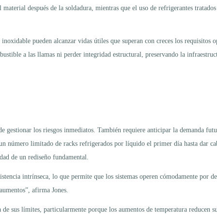
el material después de la soldadura, mientras que el uso de refrigerantes tratado
 inoxidable pueden alcanzar vidas útiles que superan con creces los requisitos o
ustible a las llamas ni perder integridad estructural, preservando la infraestruc
de gestionar los riesgos inmediatos. También requiere anticipar la demanda futur
 un número limitado de racks refrigerados por líquido el primer día hasta dar ca
sidad de un rediseño fundamental.
resistencia intrínseca, lo que permite que los sistemas operen cómodamente por 
 aumentos”, afirma Jones.
de sus límites, particularmente porque los aumentos de temperatura reducen su t