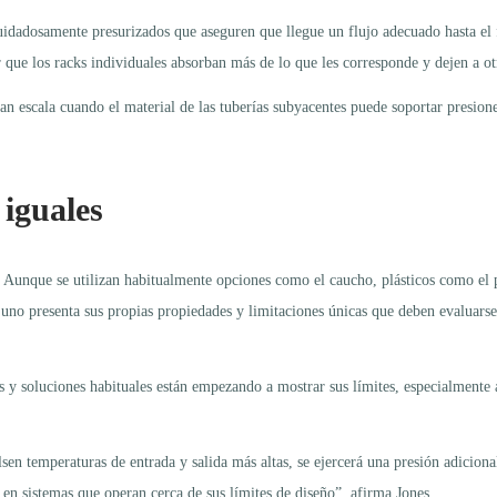
 cuidadosamente presurizados que aseguren que llegue un flujo adecuado hasta e
r que los racks individuales absorban más de lo que les corresponde y dejen a otr
ran escala cuando el material de las tuberías subyacentes puede soportar presion
 iguales
o. Aunque se utilizan habitualmente opciones como el caucho, plásticos como el 
uno presenta sus propias propiedades y limitaciones únicas que deben evaluarse
 y soluciones habituales están empezando a mostrar sus límites, especialmente
n temperaturas de entrada y salida más altas, se ejercerá una presión adiciona
 en sistemas que operan cerca de sus límites de diseño”, afirma Jones.