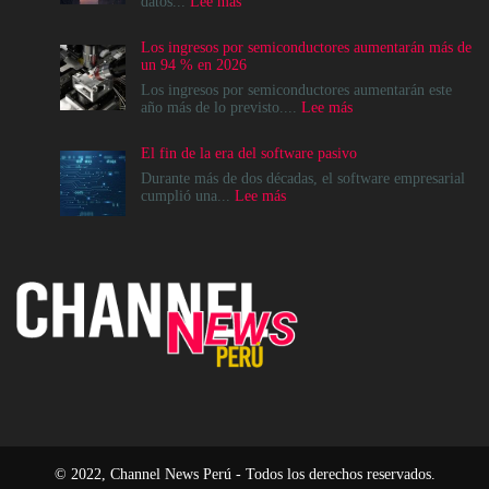
:
datos...
Lee más
La
modernización
Los ingresos por semiconductores aumentarán más de
del
un 94 % en 2026
Data
Center
Los ingresos por semiconductores aumentarán este
no
:
año más de lo previsto....
Lee más
es
Los
un
ingresos
El fin de la era del software pasivo
destino,
por
es
semiconductores
Durante más de dos décadas, el software empresarial
un
aumentarán
:
cumplió una...
Lee más
cambio
más
El
en
de
fin
el
un
de
modelo
94
la
operativo
%
era
en
del
2026
software
pasivo
© 2022, Channel News Perú - Todos los derechos reservados.