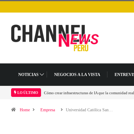
NOTICIAS
NEGOCIOS A LA VISTA
ENTREVI
comunidad realmente pueda sostener
Las tarjetas gráficas RDNA 5 ya están en fase av
LO ÚLTIMO
Home
Empresa
Universidad Católica San…