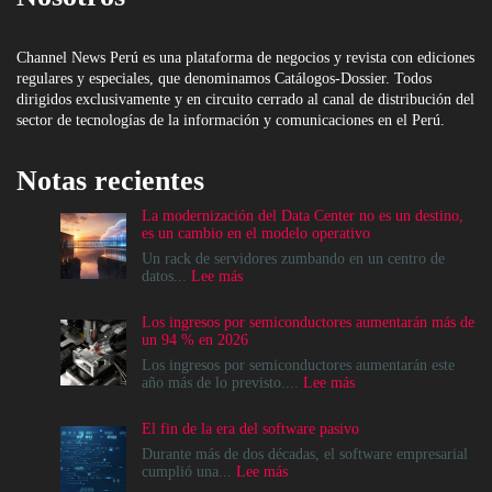
Channel News Perú es una plataforma de negocios y revista con ediciones
regulares y especiales, que denominamos Catálogos-Dossier. Todos
dirigidos exclusivamente y en circuito cerrado al canal de distribución del
sector de tecnologías de la información y comunicaciones en el Perú.
Notas recientes
La modernización del Data Center no es un destino,
es un cambio en el modelo operativo
Un rack de servidores zumbando en un centro de
:
datos...
Lee más
La
modernización
Los ingresos por semiconductores aumentarán más de
del
un 94 % en 2026
Data
Center
Los ingresos por semiconductores aumentarán este
no
:
año más de lo previsto....
Lee más
es
Los
un
ingresos
El fin de la era del software pasivo
destino,
por
es
semiconductores
Durante más de dos décadas, el software empresarial
un
aumentarán
:
cumplió una...
Lee más
cambio
más
El