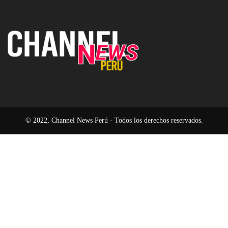
en
de
fin
el
un
de
modelo
94
la
operativo
%
era
en
del
2026
software
pasivo
© 2022, Channel News Perú - Todos los derechos reservados.