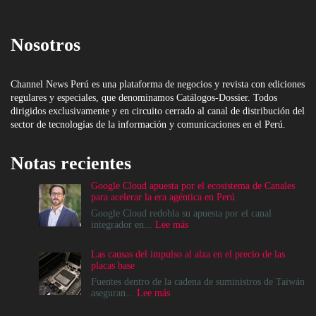
Nosotros
Channel News Perú es una plataforma de negocios y revista con ediciones
regulares y especiales, que denominamos Catálogos-Dossier. Todos
dirigidos exclusivamente y en circuito cerrado al canal de distribución del
sector de tecnologías de la información y comunicaciones en el Perú.
Notas recientes
Google Cloud apuesta por el ecosistema de Canales
para acelerar la era agéntica en Perú
Google Cloud redobla su apuesta por el canal
:
integrador en...
Lee más
Google
Cloud
Las causas del impulso al alza en el precio de las
apuesta
placas base
por
el
Fuentes dentro de la cadena de suministros de Taiwán
ecosistema
:
aseguran...
Lee más
de
Las
Canales
causas