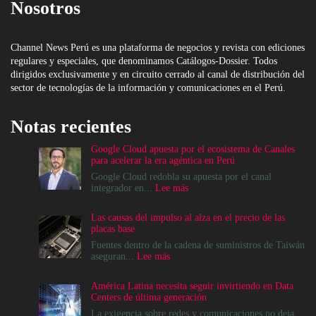
Nosotros
Channel News Perú es una plataforma de negocios y revista con ediciones
regulares y especiales, que denominamos Catálogos-Dossier. Todos
dirigidos exclusivamente y en circuito cerrado al canal de distribución del
sector de tecnologías de la información y comunicaciones en el Perú.
Notas recientes
Google Cloud apuesta por el ecosistema de Canales
para acelerar la era agéntica en Perú
Google Cloud redobla su apuesta por el canal
:
integrador en...
Lee más
Google
Cloud
Las causas del impulso al alza en el precio de las
apuesta
placas base
por
el
Fuentes dentro de la cadena de suministros de Taiwán
ecosistema
:
aseguran...
Lee más
de
Las
Canales
causas
América Latina necesita seguir invirtiendo en Data
para
del
Centers de última generación
acelerar
impulso
la
al
La exigencia sobre redes y comunicaciones no deja