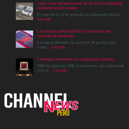
Cómo crear infraestructuras de IA que la comunidad
realmente pueda sostener
El auge de la IA ha generado un interesante dilema...
:
Lee más
Cómo
crear
Las tarjetas gráficas RDNA 5 ya están en fase
infraestructuras
avanzada de desarrollo
de
IA
Los datos obtenidos de una serie de parches para
que
:
Linux...
Lee más
la
Las
comunidad
tarjetas
Continúan inversiones en computación cuántica
realmente
gráficas
pueda
RDNA
IBM ha adquirido HRL Laboratories, una empresa de
sostener
5
:
I+D en...
Lee más
ya
Continúan
están
inversiones
en
en
fase
computación
avanzada
cuántica
de
desarrollo