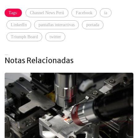
Tags:
Channel News Perú
Facebook
ia
LinkedIn
pantallas interactivas
portada
Triumph Board
twitter
...
Notas Relacionadas