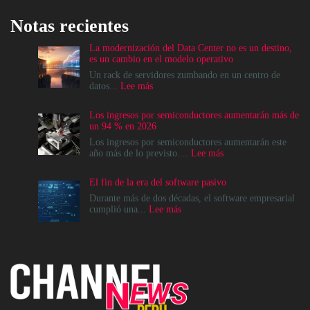
Notas recientes
La modernización del Data Center no es un destino,
es un cambio en el modelo operativo
Un rack de servidores zumbando en un centro de
:
datos...
Lee más
La
modernización
Los ingresos por semiconductores aumentarán más de
del
un 94 % en 2026
Data
Center
Los ingresos por semiconductores aumentarán este
no
:
año más de lo previsto....
Lee más
es
Los
un
ingresos
El fin de la era del software pasivo
destino,
por
es
semiconductores
Durante más de dos décadas, el software empresarial
un
aumentarán
:
cumplió una...
Lee más
cambio
más
El
en
de
fin
el
un
de
modelo
94
la
operativo
%
era
en
del
2026
software
pasivo