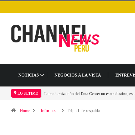
NOTICIAS
NEGOCIOS A LA VISTA
ENTREVI
 es un cambio en el modelo operativo
Los ingresos por semiconductores aumentará
LO ÚLTIMO
Home
Informes
Tripp Lite respalda…