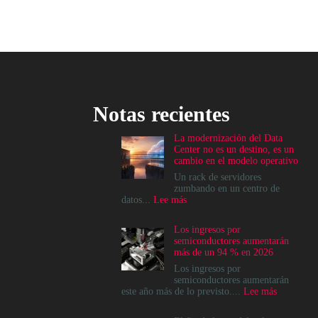
Notas recientes
La modernización del Data
Center no es un destino, es un
cambio en el modelo operativo
Un rack de servidores
zumbando en un centro de
:
datos...
Lee más
La
modernización
Los ingresos por
del
semiconductores aumentarán
Data
más de un 94 % en 2026
Center
no
Los ingresos por
es
semiconductores aumentarán
un
:
este año más de lo previsto....
Lee más
destino,
Los
es
ingresos