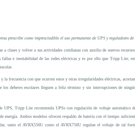
esa prescribe como imprescindible el uso permanente de UPS y reguladores de 
r a clases y volver a sus actividades cotidianas con auxilio de nuevos recursos
s fallas e inestabilidad de las redes eléctricas y es por ello que Tripp Lite,
escolar.
y la frecuencia con que ocurren estos y otras irregularidades eléctricas, acortan
 los deberes escolares lleguen a feliz término y sin interrupciones de ningún 
ia de UPS, Tripp Lite recomienda UPSs con regulación de voltaje automát
 de energía. Ambos modelos ofrecen respaldo de batería con el tiempo suficient
ldar, tanto el AVRX550U como el AVRX750U regulan el voltaje de tal form