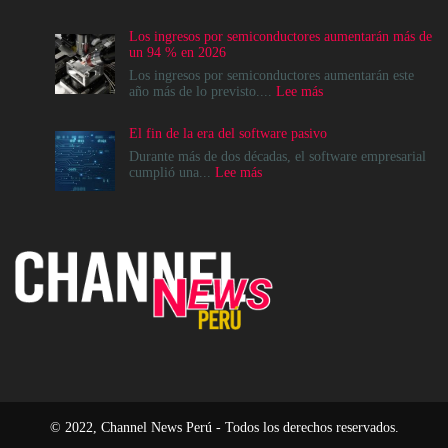
La
modernización
Los ingresos por semiconductores aumentarán más de
del
un 94 % en 2026
Data
Center
Los ingresos por semiconductores aumentarán este
no
:
año más de lo previsto....
Lee más
es
Los
un
ingresos
El fin de la era del software pasivo
destino,
por
es
semiconductores
Durante más de dos décadas, el software empresarial
un
aumentarán
:
cumplió una...
Lee más
cambio
más
El
en
de
fin
el
un
de
modelo
94
la
operativo
%
era
en
del
2026
software
pasivo
© 2022, Channel News Perú - Todos los derechos reservados.