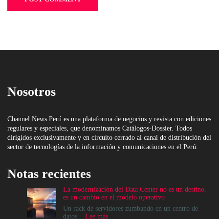
Nosotros
Channel News Perú es una plataforma de negocios y revista con ediciones
regulares y especiales, que denominamos Catálogos-Dossier. Todos
dirigidos exclusivamente y en circuito cerrado al canal de distribución del
sector de tecnologías de la información y comunicaciones en el Perú.
Notas recientes
La modernización del Data Center no es un destino,
es un cambio en el modelo operativo
Un rack de servidores zumbando en un centro de
:
datos...
Lee más