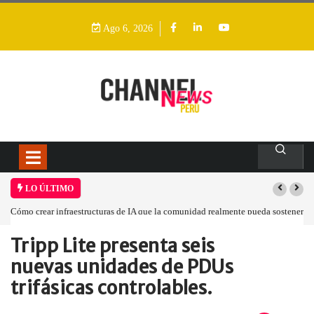
Ago 6, 2026
LO ÚLTIMO
Cómo crear infraestructuras de IA que la comunidad realmente pueda sostener
Tripp Lite presenta seis
Home
Empresa
Tripp Lite presenta…
nuevas unidades de PDUs
trifásicas controlables.