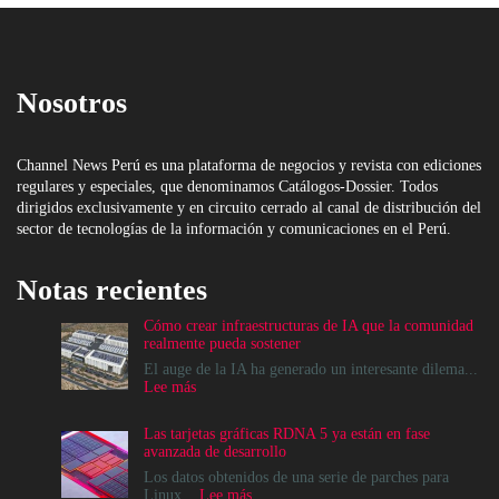
Nosotros
Channel News Perú es una plataforma de negocios y revista con ediciones
regulares y especiales, que denominamos Catálogos-Dossier. Todos
dirigidos exclusivamente y en circuito cerrado al canal de distribución del
sector de tecnologías de la información y comunicaciones en el Perú.
Notas recientes
Cómo crear infraestructuras de IA que la comunidad
realmente pueda sostener
El auge de la IA ha generado un interesante dilema...
:
Lee más
Cómo
crear
Las tarjetas gráficas RDNA 5 ya están en fase
infraestructuras
avanzada de desarrollo
de
IA
Los datos obtenidos de una serie de parches para
que
:
Linux...
Lee más