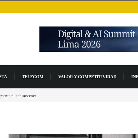
STA
TELECOM
VALOR Y COMPETITIVIDAD
IN
lmente pueda sostener
Las tarjetas gráficas RDNA 5 ya están en fase avanzada de des