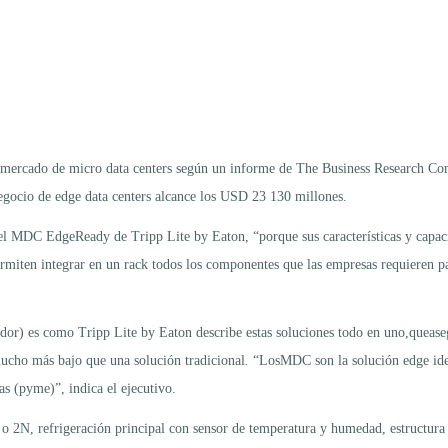
 el mercado de micro data centers según un informe de The Business Research
negocio de edge data centers alcance los USD 23 130 millones.
l MDC EdgeReady de Tripp Lite by Eaton, “porque sus características y capacid
ermiten integrar en un rack todos los componentes que las empresas requieren pa
dor) es como Tripp Lite by Eaton describe estas soluciones todo en uno,quease
mucho más bajo que una solución tradicional
.
“LosMDC son la solución edge idea
s (pyme)”, indica el ejecutivo.
o 2N, refrigeración principal con sensor de temperatura y humedad, estructu