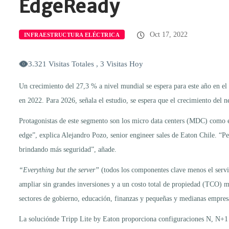
EdgeReady
Oct 17, 2022
INFRAESTRUCTURA ELÉCTRICA
3.321 Visitas Totales , 3 Visitas Hoy
Un crecimiento del 27,3 % a nivel mundial se espera para este año en
en 2022. Para 2026, señala el estudio, se espera que el crecimiento del 
Protagonistas de este segmento son los micro data centers (MDC) como e
edge”, explica Alejandro Pozo, senior engineer sales de Eaton Chile. “P
brindando más seguridad”, añade.
“Everything but the server”
(todos los componentes clave menos el servi
ampliar sin grandes inversiones y a un costo total de propiedad (TCO) 
sectores de gobierno, educación, finanzas y pequeñas y medianas empresa
La soluciónde Tripp Lite by Eaton proporciona configuraciones N, N+1 