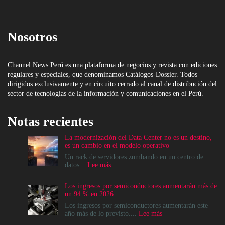
Nosotros
Channel News Perú es una plataforma de negocios y revista con ediciones
regulares y especiales, que denominamos Catálogos-Dossier. Todos
dirigidos exclusivamente y en circuito cerrado al canal de distribución del
sector de tecnologías de la información y comunicaciones en el Perú.
Notas recientes
La modernización del Data Center no es un destino,
es un cambio en el modelo operativo
Un rack de servidores zumbando en un centro de
:
datos...
Lee más
La
modernización
Los ingresos por semiconductores aumentarán más de
del
un 94 % en 2026
Data
Center
Los ingresos por semiconductores aumentarán este
no
:
año más de lo previsto....
Lee más
es
Los