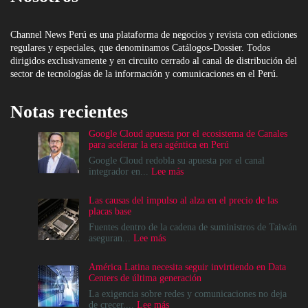
Channel News Perú es una plataforma de negocios y revista con ediciones
regulares y especiales, que denominamos Catálogos-Dossier. Todos
dirigidos exclusivamente y en circuito cerrado al canal de distribución del
sector de tecnologías de la información y comunicaciones en el Perú.
Notas recientes
Google Cloud apuesta por el ecosistema de Canales
para acelerar la era agéntica en Perú
Google Cloud redobla su apuesta por el canal
:
integrador en...
Lee más
Google
Cloud
Las causas del impulso al alza en el precio de las
apuesta
placas base
por
el
Fuentes dentro de la cadena de suministros de Taiwán
ecosistema
:
aseguran...
Lee más
de
Las
Canales
causas
América Latina necesita seguir invirtiendo en Data
para
del
Centers de última generación
acelerar
impulso
la
al
La exigencia sobre redes y comunicaciones no deja
era
alza
:
de crecer....
Lee más