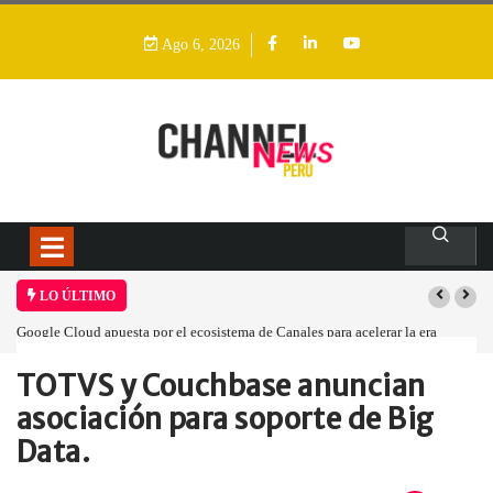
Ago 6, 2026
LO ÚLTIMO
 Canales para acelerar la era
Las causas del impulso al alza en el precio de l
TOTVS y Couchbase anuncian
Home
Empresa
TOTVS y Couchbase…
asociación para soporte de Big
Data.