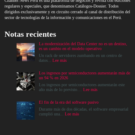
Channel News Perú es una plataforma de negocios y revista con ediciones
regulares y especiales, que denominamos Catálogos-Dossier. Todos
dirigidos exclusivamente y en circuito cerrado al canal de distribución del
sector de tecnologías de la información y comunicaciones en el Perú.
Notas recientes
La modernización del Data Center no es un destino,
es un cambio en el modelo operativo
Un rack de servidores zumbando en un centro de
:
datos...
Lee más
La
modernización
Los ingresos por semiconductores aumentarán más de
del
un 94 % en 2026
Data
Center
Los ingresos por semiconductores aumentarán este
no
:
año más de lo previsto....
Lee más
es
Los
un
ingresos
El fin de la era del software pasivo
destino,
por
es
semiconductores
Durante más de dos décadas, el software empresarial
un
aumentarán
:
cumplió una...
Lee más
cambio
más
El
en
de
fin
el
un
de
modelo
94
la