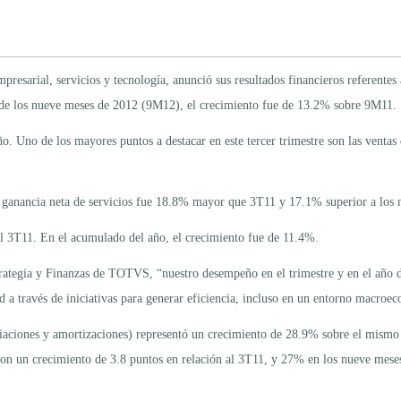
resarial, servicios y tecnología, anunció sus resultados financieros referentes
 de los nueve meses de 2012 (9M12), el crecimiento fue de 13.2% sobre 9M11.
 Uno de los mayores puntos a destacar en este tercer trimestre son las ventas d
a ganancia neta de servicios fue 18.8% mayor que 3T11 y 17.1% superior a los
 3T11. En el acumulado del año, el crecimiento fue de 11.4%.
ategia y Finanzas de TOTVS, “nuestro desempeño en el trimestre y en el año de
dad a través de iniciativas para generar eficiencia, incluso en un entorno macr
ciaciones y amortizaciones) representó un crecimiento de 28.9% sobre el mismo
un crecimiento de 3.8 puntos en relación al 3T11, y 27% en los nueve meses