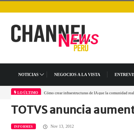
NOTICIAS
NEGOCIOS A LA VISTA
ENTREVI
Cómo crear infraestructuras de IA que la comunidad rea
LO ÚLTIMO
TOTVS anuncia aumento
Home
Informes
TOTVS anuncia aumento…
Nov 13, 2012
INFORMES