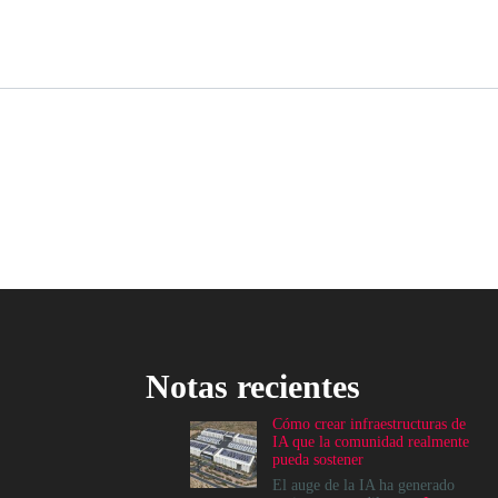
Notas recientes
Cómo crear infraestructuras de
IA que la comunidad realmente
pueda sostener
El auge de la IA ha generado