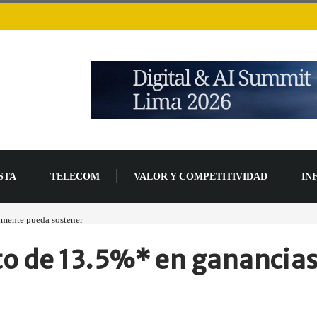
STA
TELECOM
VALOR Y COMPETITIVIDAD
IN
lmente pueda sostener
Las tarjetas gráficas RDNA 5 ya están en fase avanzada de des
 de 13.5%* en ganancias 