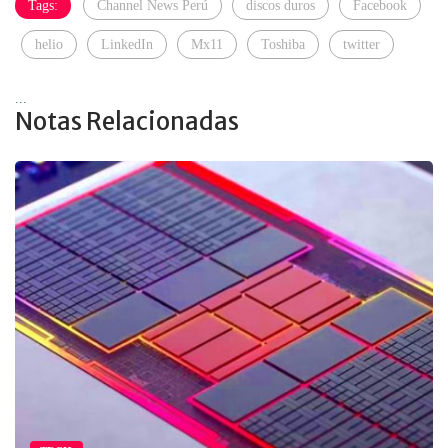
Tags:
Channel News Perú
discos duros
Facebook
helio
LinkedIn
Mx11
Toshiba
twitter
...
Notas Relacionadas