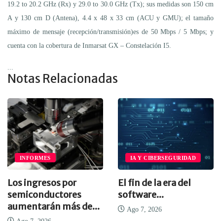
19.2 to 20.2 GHz (Rx) y 29.0 to 30.0 GHz (Tx); sus medidas son 150 cm
A y 130 cm D (Antena), 4.4 x 48 x 33 cm (ACU y GMU); el tamaño
máximo de mensaje (recepción/transmisión)es de 50 Mbps / 5 Mbps; y
cuenta con la cobertura de Inmarsat GX – Constelación I5.
...
Notas Relacionadas
INFORMES
IA Y CIBERSEGURIDAD
Los ingresos por
El fin de la era del
semiconductores
software...
aumentarán más de...
Ago 7, 2026