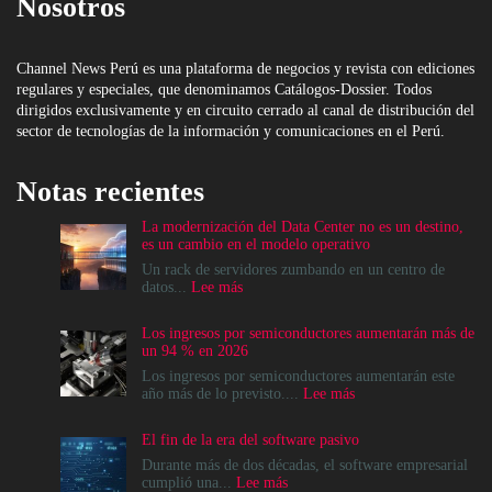
Nosotros
Channel News Perú es una plataforma de negocios y revista con ediciones
regulares y especiales, que denominamos Catálogos-Dossier. Todos
dirigidos exclusivamente y en circuito cerrado al canal de distribución del
sector de tecnologías de la información y comunicaciones en el Perú.
Notas recientes
La modernización del Data Center no es un destino,
es un cambio en el modelo operativo
Un rack de servidores zumbando en un centro de
:
datos...
Lee más
La
modernización
Los ingresos por semiconductores aumentarán más de
del
un 94 % en 2026
Data
Center
Los ingresos por semiconductores aumentarán este
no
:
año más de lo previsto....
Lee más
es
Los
un
ingresos
El fin de la era del software pasivo
destino,
por
es
semiconductores
Durante más de dos décadas, el software empresarial
un
aumentarán
:
cumplió una...
Lee más