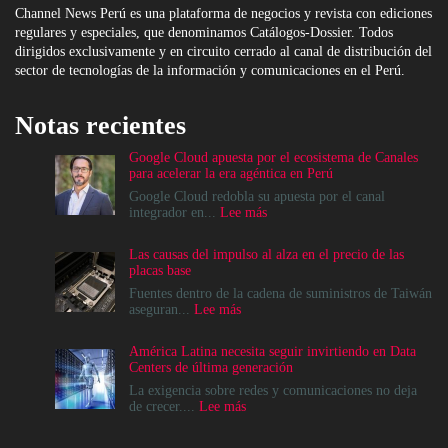
Channel News Perú es una plataforma de negocios y revista con ediciones
regulares y especiales, que denominamos Catálogos-Dossier. Todos
dirigidos exclusivamente y en circuito cerrado al canal de distribución del
sector de tecnologías de la información y comunicaciones en el Perú.
Notas recientes
Google Cloud apuesta por el ecosistema de Canales
para acelerar la era agéntica en Perú
Google Cloud redobla su apuesta por el canal
:
integrador en...
Lee más
Google
Cloud
Las causas del impulso al alza en el precio de las
apuesta
placas base
por
el
Fuentes dentro de la cadena de suministros de Taiwán
ecosistema
:
aseguran...
Lee más
de
Las
Canales
causas
América Latina necesita seguir invirtiendo en Data
para
del
Centers de última generación
acelerar
impulso
la
al
La exigencia sobre redes y comunicaciones no deja
era
alza
:
de crecer....
Lee más
agéntica
en
América
en
el
Latina