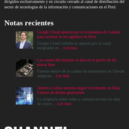
dirigidos exclusivamente y en circuito cerrado al canal de distribución del
sector de tecnologías de la información y comunicaciones en el Perú.
Notas recientes
Google Cloud apuesta por el ecosistema de Canales
para acelerar la era agéntica en Perú
Google Cloud redobla su apuesta por el canal
:
integrador en...
Lee más
Google
Cloud
Las causas del impulso al alza en el precio de las
apuesta
placas base
por
el
Fuentes dentro de la cadena de suministros de Taiwán
ecosistema
:
aseguran...
Lee más
de
Las
Canales
causas
América Latina necesita seguir invirtiendo en Data
para
del
Centers de última generación
acelerar
impulso
la
al
La exigencia sobre redes y comunicaciones no deja
era
alza
:
de crecer....
Lee más
agéntica
en
América
en
el
Latina
Perú
precio
necesita
de
seguir
las
invirtiendo