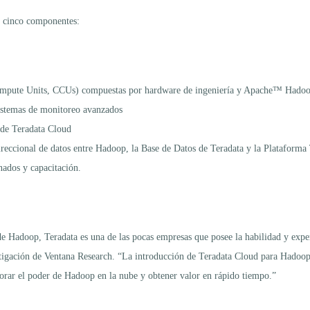
de cinco componentes:
Compute Units, CCUs) compuestas por hardware de ingeniería y Apache™ Hado
sistemas de monitoreo avanzados
 de Teradata Cloud
reccional de datos entre Hadoop, la Base de Datos de Teradata y la Plataforma
nados y capacitación.
e Hadoop, Teradata es una de las pocas empresas que posee la habilidad y exper
stigación de Ventana Research. “La introducción de Teradata Cloud para Hadoop 
orar el poder de Hadoop en la nube y obtener valor en rápido tiempo.”