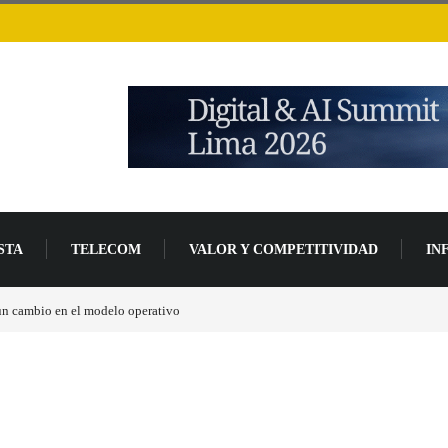
STA
TELECOM
VALOR Y COMPETITIVIDAD
IN
perativo
Los ingresos por semiconductores aumentarán más de un 94 % en 2026