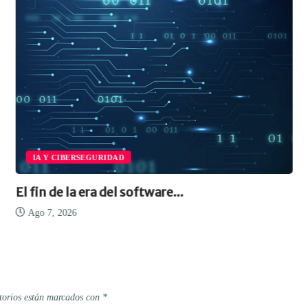
IA Y CIBERSEGURIDAD
El fin de la era del software...
Ago 7, 2026
torios están marcados con
*