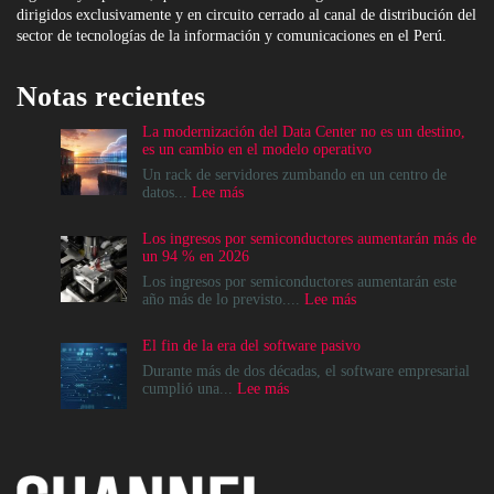
dirigidos exclusivamente y en circuito cerrado al canal de distribución del
sector de tecnologías de la información y comunicaciones en el Perú.
Notas recientes
La modernización del Data Center no es un destino,
es un cambio en el modelo operativo
Un rack de servidores zumbando en un centro de
:
datos...
Lee más
La
modernización
Los ingresos por semiconductores aumentarán más de
del
un 94 % en 2026
Data
Center
Los ingresos por semiconductores aumentarán este
no
:
año más de lo previsto....
Lee más
es
Los
un
ingresos
El fin de la era del software pasivo
destino,
por
es
semiconductores
Durante más de dos décadas, el software empresarial
un
aumentarán
:
cumplió una...
Lee más
cambio
más
El
en
de
fin
el
un
de
modelo
94
la
operativo
%
era
en
del