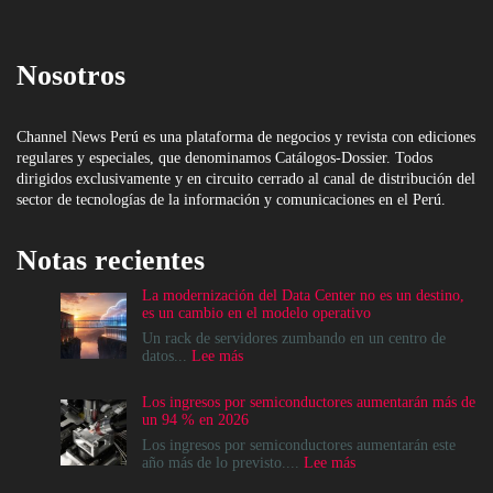
Nosotros
Channel News Perú es una plataforma de negocios y revista con ediciones
regulares y especiales, que denominamos Catálogos-Dossier. Todos
dirigidos exclusivamente y en circuito cerrado al canal de distribución del
sector de tecnologías de la información y comunicaciones en el Perú.
Notas recientes
La modernización del Data Center no es un destino,
es un cambio en el modelo operativo
Un rack de servidores zumbando en un centro de
:
datos...
Lee más
La
modernización
Los ingresos por semiconductores aumentarán más de
del
un 94 % en 2026
Data
Center
Los ingresos por semiconductores aumentarán este
no
:
año más de lo previsto....
Lee más
es
Los