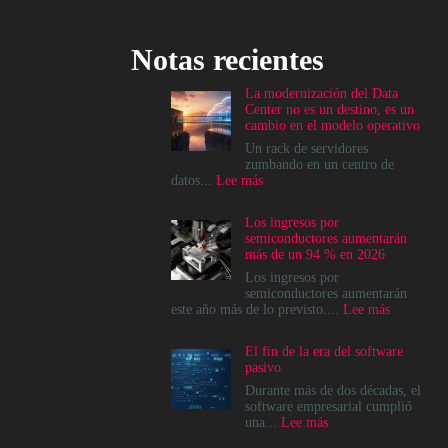
Notas recientes
La modernización del Data
Center no es un destino, es un
cambio en el modelo operativo
Un rack de servidores
zumbando en un centro de
:
datos...
Lee más
La
modernización
Los ingresos por
del
semiconductores aumentarán
Data
más de un 94 % en 2026
Center
no
Los ingresos por
es
semiconductores aumentarán
un
:
este año más de lo previsto....
Lee más
destino,
Los
es
ingresos
El fin de la era del software
un
por
pasivo
cambio
semicondu
en
aumentará
Durante más de dos décadas, el
el
más
software empresarial cumplió
modelo
de
:
una...
Lee más
operativo
un
El