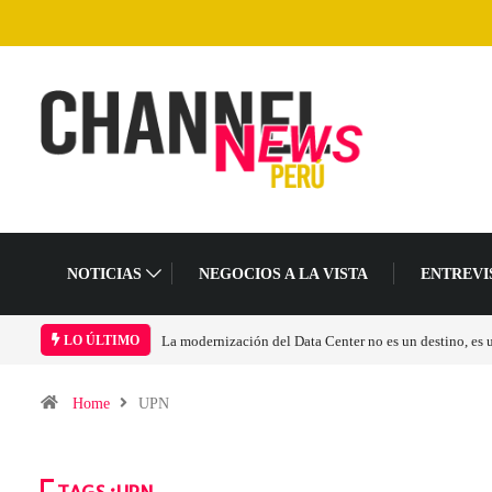
NOTICIAS
NEGOCIOS A LA VISTA
ENTREVI
La modernización del Data Center no es un destino, es
LO ÚLTIMO
Home
UPN
TAGS :UPN