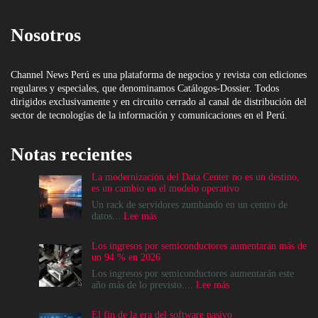
Nosotros
Channel News Perú es una plataforma de negocios y revista con ediciones
regulares y especiales, que denominamos Catálogos-Dossier. Todos
dirigidos exclusivamente y en circuito cerrado al canal de distribución del
sector de tecnologías de la información y comunicaciones en el Perú.
Notas recientes
La modernización del Data Center no es un destino,
es un cambio en el modelo operativo
Un rack de servidores zumbando en un centro de
:
datos...
Lee más
La
modernización
Los ingresos por semiconductores aumentarán más de
del
un 94 % en 2026
Data
Center
Los ingresos por semiconductores aumentarán este
no
:
año más de lo previsto....
Lee más
es
Los
un
ingresos
El fin de la era del software pasivo
destino,