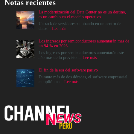
Notas recientes
La modernización del Data Center no es un destino,
es un cambio en el modelo operativo
Un rack de servidores zumbando en un centro de
:
datos...
Lee más
La
modernización
Los ingresos por semiconductores aumentarán más de
del
un 94 % en 2026
Data
Center
Los ingresos por semiconductores aumentarán este
no
:
año más de lo previsto....
Lee más
es
Los
un
ingresos
El fin de la era del software pasivo
destino,
por
es
semiconductores
Durante más de dos décadas, el software empresarial
un
aumentarán
:
cumplió una...
Lee más
cambio
más
El
en
de
fin
el
un
de
modelo
94
la
operativo
%
era
en
del
2026
software
pasivo