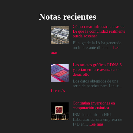
Notas recientes
Cómo crear infraestructuras de
IA que la comunidad realmente
pueda sostener
El auge de la IA ha generado
un interesante dilema...
Lee
:
más
Cómo
crear
Las tarjetas gráficas RDNA 5
infraestructuras
ya están en fase avanzada de
de
desarrollo
IA
que
Los datos obtenidos de una
la
serie de parches para Linux...
comunidad
:
Lee más
realmente
Las
pueda
tarjetas
Continúan inversiones en
sostener
gráficas
computación cuántica
RDNA
5
IBM ha adquirido HRL
ya
Laboratories, una empresa de
están
:
I+D en...
Lee más
en
Continúan