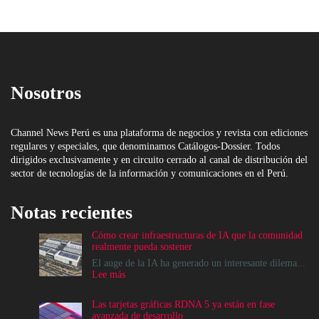
Nosotros
Channel News Perú es una plataforma de negocios y revista con ediciones
regulares y especiales, que denominamos Catálogos-Dossier. Todos
dirigidos exclusivamente y en circuito cerrado al canal de distribución del
sector de tecnologías de la información y comunicaciones en el Perú.
Notas recientes
Cómo crear infraestructuras de IA que la comunidad
realmente pueda sostener
El auge de la IA ha generado un interesante dilema...
:
Lee más
Cómo
crear
Las tarjetas gráficas RDNA 5 ya están en fase
infraestructuras
avanzada de desarrollo