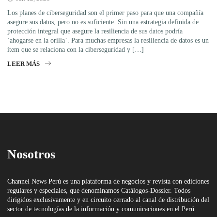
Los planes de ciberseguridad son el primer paso para que una compañía
asegure sus datos, pero no es suficiente. Sin una estrategia definida de
protección integral que asegure la resiliencia de sus datos podría
‘ahogarse en la orilla’. Para muchas empresas la resiliencia de datos es un
ítem que se relaciona con la ciberseguridad y […]
LEER MÁS
Nosotros
Channel News Perú es una plataforma de negocios y revista con ediciones
regulares y especiales, que denominamos Catálogos-Dossier. Todos
dirigidos exclusivamente y en circuito cerrado al canal de distribución del
sector de tecnologías de la información y comunicaciones en el Perú.