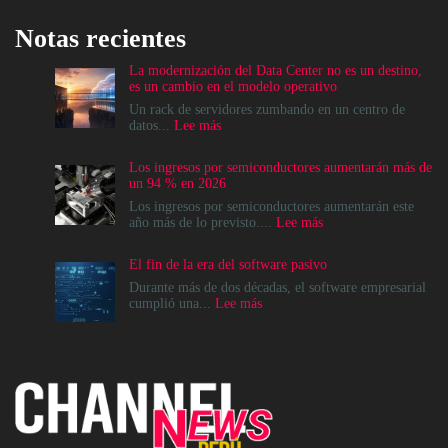
Notas recientes
La modernización del Data Center no es un destino,
es un cambio en el modelo operativo
Un rack de servidores zumbando en un centro de
:
datos...
Lee más
La
modernización
Los ingresos por semiconductores aumentarán más de
del
un 94 % en 2026
Data
Center
Los ingresos por semiconductores aumentarán este
no
:
año más de lo previsto....
Lee más
es
Los
un
ingresos
El fin de la era del software pasivo
destino,
por
es
semiconductores
Durante más de dos décadas, el software empresarial
un
aumentarán
:
cumplió una...
Lee más
cambio
más
El
en
de
fin
el
un
de
modelo
94
la
operativo
%
era
en
del
2026
software
pasivo