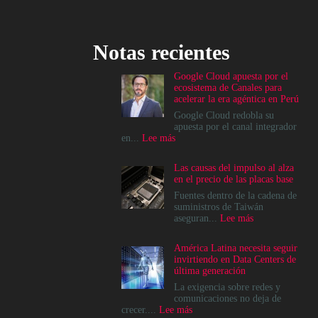
Notas recientes
Google Cloud apuesta por el
ecosistema de Canales para
acelerar la era agéntica en Perú
Google Cloud redobla su
apuesta por el canal integrador
:
en...
Lee más
Google
Cloud
Las causas del impulso al alza
apuesta
en el precio de las placas base
por
el
Fuentes dentro de la cadena de
ecosistema
suministros de Taiwán
de
:
aseguran...
Lee más
Canales
Las
para
causas
América Latina necesita seguir
acelerar
del
invirtiendo en Data Centers de
la
impulso
última generación
era
al
agéntica
alza
La exigencia sobre redes y
en
en
comunicaciones no deja de
Perú
el
:
crecer....
Lee más