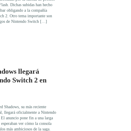
ash. Dichas subidas han hecho
abar obligando a la compañía
tch 2. Otro tema importante son
egos de Nintendo Switch […]
adows llegará
endo Switch 2 en
ed Shadows, su más reciente
l, llegará oficialmente a Nintendo
 El anuncio pone fin a una larga
e esperaban ver cómo la consola
los más ambiciosos de la saga.