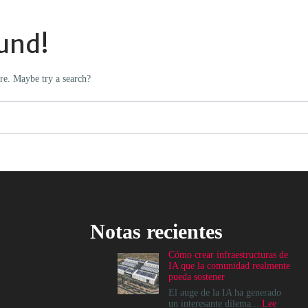
und!
ere. Maybe try a search?
Notas recientes
Cómo crear infraestructuras de
IA que la comunidad realmente
pueda sostener
El auge de la IA ha generado
un interesante dilema...
Lee