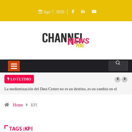
Ago 7, 2026
LO ÚLTIMO
La modernización del Data Center no es un destino, es un cambio en el
modelo operativo
Home
KPI
TAGS :KPI