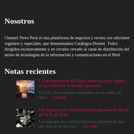
Nosotros
Channel News Perú es una plataforma de negocios y revista con ediciones
regulares y especiales, que denominamos Catálogos-Dossier. Todos
dirigidos exclusivamente y en circuito cerrado al canal de distribución del
sector de tecnologías de la información y comunicaciones en el Perú.
Notas recientes
La modernización del Data Center no es un destino,
es un cambio en el modelo operativo
Un rack de servidores zumbando en un centro de
:
datos...
Lee más
La
modernización
Los ingresos por semiconductores aumentarán más de
del
un 94 % en 2026
Data
Center
Los ingresos por semiconductores aumentarán este
no
:
año más de lo previsto....
Lee más
es
Los