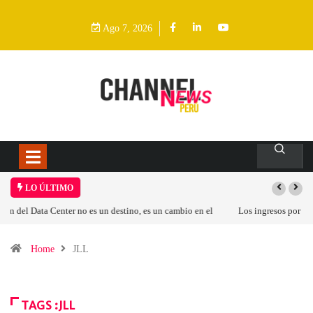
Ago 7, 2026
LO ÚLTIMO
Los ingresos por semiconductores aumentarán más de un 94 % en 2026
Home
JLL
TAGS :JLL