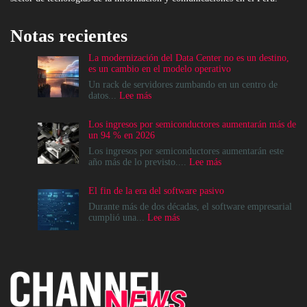
Notas recientes
La modernización del Data Center no es un destino,
es un cambio en el modelo operativo
Un rack de servidores zumbando en un centro de
:
datos...
Lee más
La
modernización
Los ingresos por semiconductores aumentarán más de
del
un 94 % en 2026
Data
Center
Los ingresos por semiconductores aumentarán este
no
:
año más de lo previsto....
Lee más
es
Los
un
ingresos
El fin de la era del software pasivo
destino,
por
es
semiconductores
Durante más de dos décadas, el software empresarial
un
aumentarán
:
cumplió una...
Lee más
cambio
más
El
en
de
fin
el
un
de
modelo
94
la
operativo
%
era
en
del
2026
software
pasivo