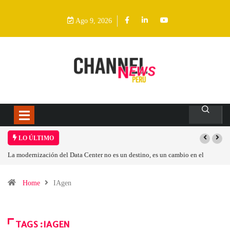
Ago 9, 2026
LO ÚLTIMO
Los ingresos por semiconductores aumentarán más de un 94 % en 2026
Home
IAgen
TAGS :IAGEN