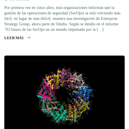
Por primera vez en cinco años, más organizaciones informan que la
gestión de las operaciones de seguridad (SecOps) se está volviendo más
fácil, en lugar de más difícil, muestra una investigación de Enterprise
Strategy Group, ahora parte de Omdia. Según se detalla en el informe
“El futuro de las SecOps en un mundo impulsado por la […]
LEER MÁS