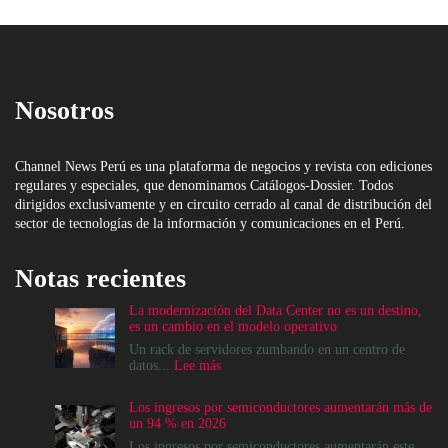
Nosotros
Channel News Perú es una plataforma de negocios y revista con ediciones
regulares y especiales, que denominamos Catálogos-Dossier. Todos
dirigidos exclusivamente y en circuito cerrado al canal de distribución del
sector de tecnologías de la información y comunicaciones en el Perú.
Notas recientes
La modernización del Data Center no es un destino,
es un cambio en el modelo operativo
Un rack de servidores zumbando en un centro de
:
datos...
Lee más
La
modernización
Los ingresos por semiconductores aumentarán más de
del
un 94 % en 2026
Data
Center
Los ingresos por semiconductores aumentarán este