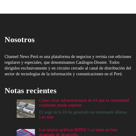
Nosotros
Channel News Perú es una plataforma de negocios y revista con ediciones
regulares y especiales, que denominamos Catálogos-Dossier. Todos
dirigidos exclusivamente y en circuito cerrado al canal de distribución del
sector de tecnologías de la información y comunicaciones en el Perú.
Notas recientes
Cómo crear infraestructuras de IA que la comunidad
realmente pueda sostener
El auge de la IA ha generado un interesante dilema...
:
Lee más
Cómo
crear
Las tarjetas gráficas RDNA 5 ya están en fase
infraestructuras
avanzada de desarrollo