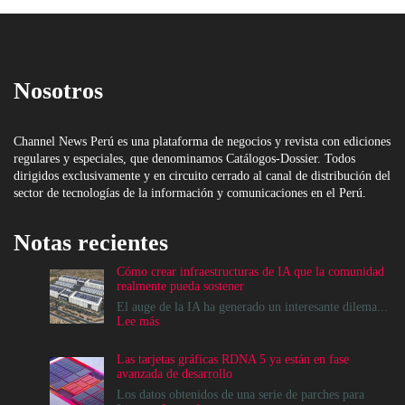
Nosotros
Channel News Perú es una plataforma de negocios y revista con ediciones
regulares y especiales, que denominamos Catálogos-Dossier. Todos
dirigidos exclusivamente y en circuito cerrado al canal de distribución del
sector de tecnologías de la información y comunicaciones en el Perú.
Notas recientes
Cómo crear infraestructuras de IA que la comunidad
realmente pueda sostener
El auge de la IA ha generado un interesante dilema...
:
Lee más
Cómo
crear
Las tarjetas gráficas RDNA 5 ya están en fase
infraestructuras
avanzada de desarrollo
de
IA
Los datos obtenidos de una serie de parches para