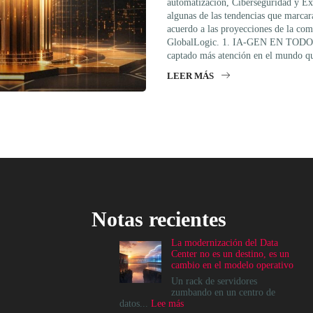
automatización, Ciberseguridad y Ex
algunas de las tendencias que marcar
acuerdo a las proyecciones de la com
GlobalLogic. 1. IA-GEN EN TODO
captado más atención en el mundo 
LEER MÁS
Notas recientes
La modernización del Data
Center no es un destino, es un
cambio en el modelo operativo
Un rack de servidores
zumbando en un centro de
:
datos...
Lee más