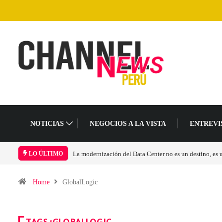
NOTICIAS
NEGOCIOS A LA VISTA
ENTREVI
La modernización del Data Center no es un destino, es
LO ÚLTIMO
Home
GlobalLogic
TAGS :GLOBALLOGIC