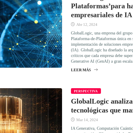
Plataformas’para ha
empresariales de IA
Abr 12, 2024
GlobalLogic, una empresa del grupo 
Plataforma-de-Plataformas única en s
implementación de soluciones empresa
(IA). GlobalLogic ha diseñado la arq
críticos que cada empresa debe super
Generative AI (GenAI) a gran escala.
LEER MÁS
PERSPECTIVA
GlobalLogic analiza
tecnológicas que ma
Mar 14, 2024
IA Generativa, Computación Cuántica